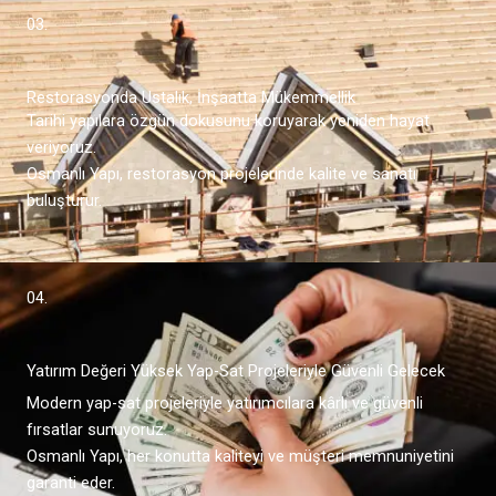
03.
Restorasyonda Ustalık, İnşaatta Mükemmellik
Tarihi yapılara özgün dokusunu koruyarak yeniden hayat
veriyoruz.
Osmanlı Yapı, restorasyon projelerinde kalite ve sanatı
buluşturur.
04.
Yatırım Değeri Yüksek Yap-Sat Projeleriyle Güvenli Gelecek
Modern yap-sat projeleriyle yatırımcılara kârlı ve güvenli
fırsatlar sunuyoruz.
Osmanlı Yapı, her konutta kaliteyi ve müşteri memnuniyetini
garanti eder.