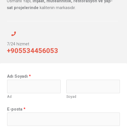
Osmanlı Yapı,
inşaat, müteahhitlik, restorasyon ve yap-
sat projelerinde
kalitenin markasıdır.
7/24 hizmet
+905534456053
Y
Adı Soyadı
*
o
r
u
Ad
Soyad
m
*
E-posta
*
*