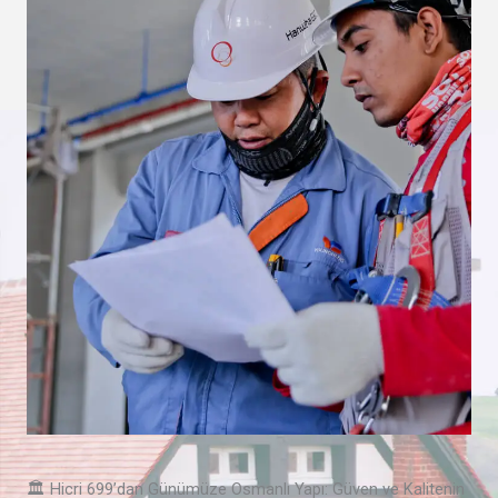
🏛️ Hicri 699’dan Günümüze Osmanlı Yapı: Güven ve Kalitenin