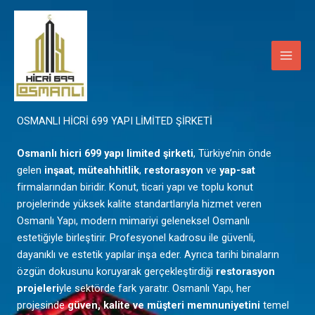
İçeriğe
Main
atla
Men
Mardin
OSMANLI HİCRİ 699 YAPI LİMİTED ŞİRKETİ
Osmanlı hicri 699 yapı limited şirketi
, Türkiye’nin önde
gelen
inşaat
,
müteahhitlik
,
restorasyon
ve
yap-sat
firmalarından biridir. Konut, ticari yapı ve toplu konut
projelerinde yüksek kalite standartlarıyla hizmet veren
Osmanlı Yapı, modern mimariyi geleneksel Osmanlı
estetiğiyle birleştirir. Profesyonel kadrosu ile güvenli,
dayanıklı ve estetik yapılar inşa eder. Ayrıca tarihi binaların
özgün dokusunu koruyarak gerçekleştirdiği
restorasyon
projeleri
yle sektörde fark yaratır. Osmanlı Yapı, her
projesinde
güven, kalite ve müşteri memnuniyetini
temel