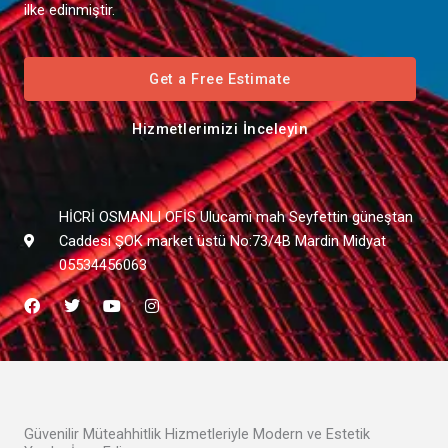
ilke edinmiştir.
Get a Free Estimate
Hizmetlerimizi İnceleyin
HİCRİ OSMANLI OFİS Ulucami mah Seyfettin güneştan
Caddesi ŞOK market üstü No:73/4B Mardin Midyat
05534456063
F
T
Y
I
a
w
o
n
c
i
u
s
e
t
t
t
b
t
u
a
o
e
b
g
o
r
e
r
k
a
m
Güvenilir Müteahhitlik Hizmetleriyle Modern ve Estetik