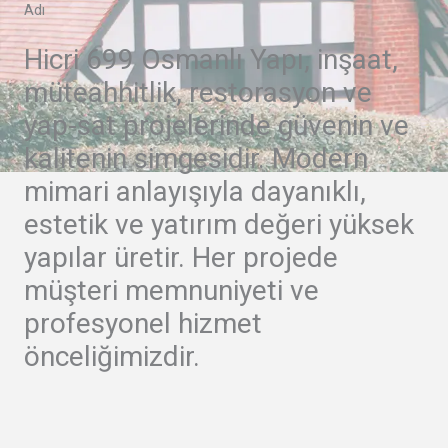
Adı
Hicri 699 Osmanlı Yapı, inşaat,
müteahhitlik, restorasyon ve
yap-sat projelerinde güvenin ve
kalitenin simgesidir. Modern
mimari anlayışıyla dayanıklı,
estetik ve yatırım değeri yüksek
yapılar üretir. Her projede
müşteri memnuniyeti ve
profesyonel hizmet
önceliğimizdir.