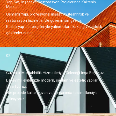
Yap-Sat, İnşaat ve Restorasyon Projelerinde Kalitenin
Markası
Osmanlı Yapı, profesyonel inşaat, müteahhitlik ve
restorasyon hizmetleriyle güvenin simgesidir.
Kaliteli yap-sat projeleriyle yatırımcılara kazanç ve estetik
çözümler sunar.
02.
Güvenilir Müteahhitlik Hizmetleriyle Geleceği İnşa Ediyoruz
Deneyimli ekibimizle modern, sağlam ve estetik yapılar
tasarlıyoruz.
Her projede kalite, güven ve zamanında teslim ilkesiyle
çalışıyoruz.