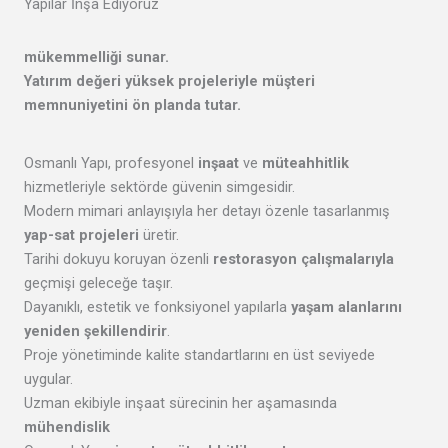
Yapılar İnşa Ediyoruz
mükemmelliği
sunar.
Yatırım değeri yüksek projeleriyle
müşteri
memnuniyetini
ön planda tutar.
Osmanlı Yapı, profesyonel
inşaat
ve
müteahhitlik
hizmetleriyle sektörde güvenin simgesidir.
Modern mimari anlayışıyla her detayı özenle tasarlanmış
yap-sat projeleri
üretir.
Tarihi dokuyu koruyan özenli
restorasyon çalışmalarıyla
geçmişi geleceğe taşır.
Dayanıklı, estetik ve fonksiyonel yapılarla
yaşam alanlarını
yeniden şekillendirir
.
Proje yönetiminde kalite standartlarını en üst seviyede
uygular.
Uzman ekibiyle inşaat sürecinin her aşamasında
mühendislik