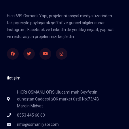
Hicri 699 Osmanlı Yapı, projelerini sosyal medya üzerinden
takipçileriyle paylaşarak şeffaf ve güncel bilgiler sunar.
Instagram, Facebook ve LinkedIn’de yenilikçi inşaat, yap-sat
ve restorasyon projelerimizi keşfedin.
Facebook
Twitter
Youtube
Instagram
İletişim
HİCRİ OSMANLI OFİS Ulucami mah Seyfettin
güneştan Caddesi ŞOK market üstü No:73/4B
Mardin Midyat
0553 445 60 63
info@osmanliyapi.com