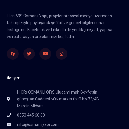
Hicri 699 Osmanlı Yapı, projelerini sosyal medya üzerinden
takipçileriyle paylaşarak şeffaf ve güncel bilgiler sunar.
Instagram, Facebook ve LinkedIn’de yenilikçi inşaat, yap-sat
ve restorasyon projelerimizi keşfedin.
Facebook
Twitter
Youtube
Instagram
İletişim
HİCRİ OSMANLI OFİS Ulucami mah Seyfettin
güneştan Caddesi ŞOK market üstü No:73/4B
Mardin Midyat
0553 445 60 63
info@osmanliyapi.com