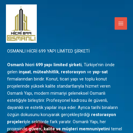
İçeriğe
Main
atla
Men
Mardin
OSMANLI HİCRİ 699 YAPI LİMİTED ŞİRKETİ
Osmanlı hicri 699 yapı limited şirketi
, Türkiye’nin önde
gelen
inşaat
,
müteahhitlik
,
restorasyon
ve
yap-sat
firmalarından biridir. Konut, ticari yapı ve toplu konut
projelerinde yüksek kalite standartlarıyla hizmet veren
Osmanlı Yapı, modern mimariyi geleneksel Osmanlı
estetiğiyle birleştirir. Profesyonel kadrosu ile güvenli,
dayanıklı ve estetik yapılar inşa eder. Ayrıca tarihi binaların
özgün dokusunu koruyarak gerçekleştirdiği
restorasyon
projeleri
yle sektörde fark yaratır. Osmanlı Yapı, her
projesinde
güven, kalite ve müşteri memnuniyetini
temel