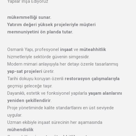
Yapılar İnşa Ediyoruz
mükemmelliği
sunar.
Yatırım değeri yüksek projeleriyle
müşteri
memnuniyetini
ön planda tutar.
Osmanlı Yapı, profesyonel
inşaat
ve
müteahhitlik
hizmetleriyle sektörde güvenin simgesidir.
Modern mimari anlayışıyla her detayı özenle tasarlanmış
yap-sat projeleri
üretir.
Tarihi dokuyu koruyan özenli
restorasyon çalışmalarıyla
geçmişi geleceğe taşır.
Dayanıklı, estetik ve fonksiyonel yapılarla
yaşam alanlarını
yeniden şekillendirir
.
Proje yönetiminde kalite standartlarını en üst seviyede
uygular.
Uzman ekibiyle inşaat sürecinin her aşamasında
mühendislik