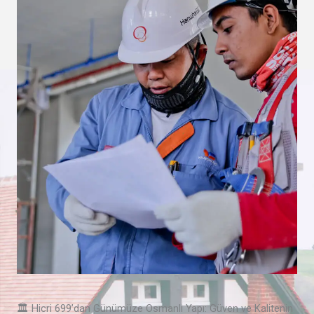
🏛️ Hicri 699’dan Günümüze Osmanlı Yapı: Güven ve Kalitenin