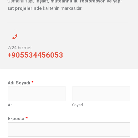
Osmanlı Yapı,
inşaat, müteahhitlik, restorasyon ve yap-
sat projelerinde
kalitenin markasıdır.
7/24 hizmet
+905534456053
E
Adı Soyadı
*
-
p
o
Ad
Soyad
s
t
E-posta
*
a
A