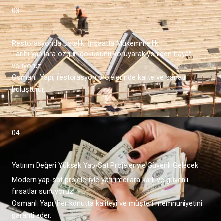
03.
Restorasyonda Ustalık, İnşaatta Mükemmellik
Tarihi yapılara özgün dokusunu koruyarak yeniden hayat
veriyoruz.
Osmanlı Yapı, restorasyon projelerinde kalite ve sanatı
buluşturur.
04.
Yatırım Değeri Yüksek Yap-Sat Projeleriyle Güvenli Gelecek
Modern yap-sat projeleriyle yatırımcılara kârlı ve güvenli
fırsatlar sunuyoruz.
Osmanlı Yapı, her konutta kaliteyi ve müşteri memnuniyetini
garanti eder.