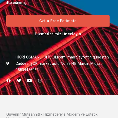
ilke edinmiştir.
Get a Free Estimate
Hizmetlerimizi İnceleyin
HİCRİ OSMANLI OFİS Ulucami mah Seyfettin güneştan
Caddesi ŞOK market üstü No:73/4B Mardin Midyat
05534456063
F
T
Y
I
a
w
o
n
c
i
u
s
e
t
t
t
b
t
u
a
o
e
b
g
o
r
e
r
k
a
m
Güvenilir Müteahhitlik Hizmetleriyle Modern ve Estetik