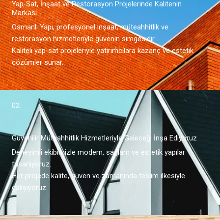
Yap-Sat, İnşaat ve Restorasyon Projelerinde Kalitenin
Markası
Osmanlı Yapı, profesyonel inşaat, müteahhitlik ve
restorasyon hizmetleriyle güvenin simgesidir.
Kaliteli yap-sat projeleriyle yatırımcılara kazanç ve estetik
çözümler sunar.
02.
Güvenilir Müteahhitlik Hizmetleriyle Geleceği İnşa Ediyoruz
Deneyimli ekibimizle modern, sağlam ve estetik yapılar
tasarlıyoruz.
Her projede kalite, güven ve zamanında teslim ilkesiyle
çalışıyoruz.