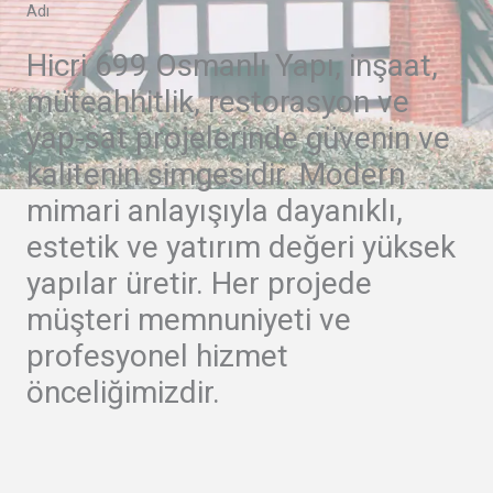
Adı
Hicri 699 Osmanlı Yapı, inşaat,
müteahhitlik, restorasyon ve
yap-sat projelerinde güvenin ve
kalitenin simgesidir. Modern
mimari anlayışıyla dayanıklı,
estetik ve yatırım değeri yüksek
yapılar üretir. Her projede
müşteri memnuniyeti ve
profesyonel hizmet
önceliğimizdir.