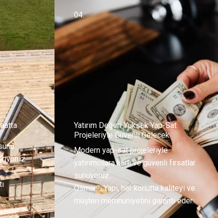
04.
aatta
Yatırım Değeri Yüksek Yap-Sat
Projeleriyle Güvenli Gelecek
usunu
Modern yap-sat projeleriyle
riyoruz.
yatırımcılara kârlı ve güvenli fırsatlar
sunuyoruz.
tı
Osmanlı Yapı, her konutta kaliteyi ve
müşteri memnuniyetini garanti eder.