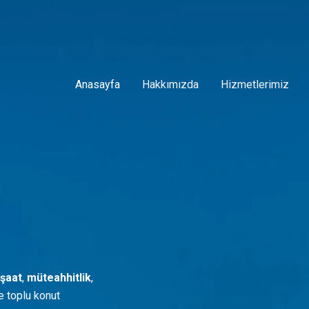
Anasayfa
Hakkımızda
Hizmetlerimiz
nşaat
,
müteahhitlik
,
ve toplu konut