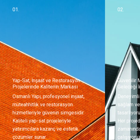
01.
02.
Yap-Sat, İnşaat ve Restorasyon
Güvenilir 
Projelerinde Kalitenin Markası
Geleceği 
Osmanlı Yapı, profesyonel inşaat,
Deneyimli
müteahhitlik ve restorasyon
sağlam ve 
hizmetleriyle güvenin simgesidir.
tasarlıyoru
Kaliteli yap-sat projeleriyle
Her projed
yatırımcılara kazanç ve estetik
zamanında 
çözümler sunar.
çalışıyoruz