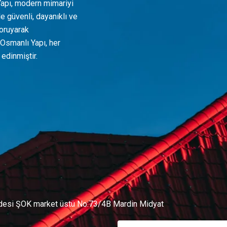
Yapı, modern mimariyi
e güvenli, dayanıklı ve
koruyarak
 Osmanlı Yapı, her
edinmiştir.
desi ŞOK market üstü No:73/4B Mardin Midyat