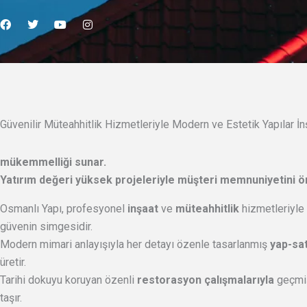
F
T
Y
I
a
w
o
n
c
i
u
s
e
t
t
t
b
t
u
a
o
e
b
g
o
r
e
r
k
a
m
Güvenilir Müteahhitlik Hizmetleriyle Modern ve Estetik Yapılar İ
mükemmelliği
sunar.
Yatırım değeri yüksek projeleriyle
müşteri memnuniyetini
ön
Osmanlı Yapı, profesyonel
inşaat
ve
müteahhitlik
hizmetleriyle
güvenin simgesidir.
Modern mimari anlayışıyla her detayı özenle tasarlanmış
yap-sat
üretir.
Tarihi dokuyu koruyan özenli
restorasyon çalışmalarıyla
geçmi
taşır.