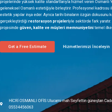
projelerinde yüksek kalite standartlarıyla hizmet veren Osmanlı 
geleneksel Osmanlı estetiğiyle birleştirir. Profesyonel kadrosu il
estetik yapılar inşa eder. Ayrıca tarihi binaların özgün dokusunu 
gerçekleştirdiği
restorasyon projeleri
yle sektörde fark yaratır.
projesinde
güven, kalite ve müşteri memnuniyetini
temel ilke 
Get a Free Estimate
Hizmetlerimizi İnceleyin
HİCRİ OSMANLI OFİS Ulucami mah Seyfettin güneştan Cad
05534456063