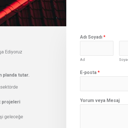
Adı Soyadı
*
nşa Ediyoruz
Ad
Soya
E-posta
*
 planda tutar.
 sektörde
*
Yorum veya Mesaj
 projeleri
v
e
şi geleceğe
y
a