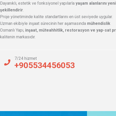
Dayanıklı, estetik ve fonksiyonel yapılarla
yaşam alanlarını yen
şekillendirir
.
Proje yönetiminde kalite standartlarını en üst seviyede uygular.
Uzman ekibiyle inşaat sürecinin her aşamasında
mühendislik
Osmanlı Yapı,
inşaat, müteahhitlik, restorasyon ve yap-sat p
kalitenin markasıdır.
7/24 hizmet
+905534456053