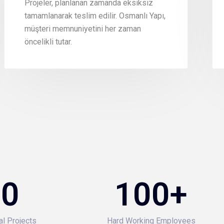
Projeler, planlanan zamanda eksiksiz
tamamlanarak teslim edilir. Osmanlı Yapı,
müşteri memnuniyetini her zaman
öncelikli tutar.
50
100
+
al Projects
Hard Working Employees