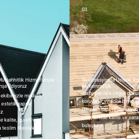
03.
Müteahhitlik Hizmetleriyle
Restorasyonda Ustalık, İnş
İnşa Ediyoruz
Mükemmellik
Tarihi yapılara özgün dok
 ekibimizle modern,
koruyarak yeniden hayat ve
estetik yapılar
Osmanlı Yapı, restorasyon
z.
projelerinde kalite ve sana
e kalite, güven ve
buluşturur.
teslim ilkesiyle
.