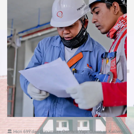
🏛️ Hicri 699’dan Günümüze Osmanlı Yapı: Güven ve Kalitenin