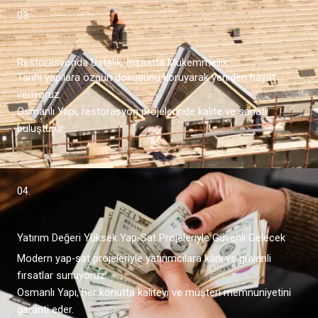
03.
Restorasyonda Ustalık, İnşaatta Mükemmellik
Tarihi yapılara özgün dokusunu koruyarak yeniden hayat
veriyoruz.
Osmanlı Yapı, restorasyon projelerinde kalite ve sanatı
buluşturur.
04.
Yatırım Değeri Yüksek Yap-Sat Projeleriyle Güvenli Gelecek
Modern yap-sat projeleriyle yatırımcılara kârlı ve güvenli
fırsatlar sunuyoruz.
Osmanlı Yapı, her konutta kaliteyi ve müşteri memnuniyetini
garanti eder.