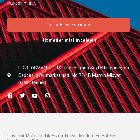
ilke edinmiştir.
Get a Free Estimate
Hizmetlerimizi İnceleyin
HİCRİ OSMANLI OFİS Ulucami mah Seyfettin güneştan
Caddesi ŞOK market üstü No:73/4B Mardin Midyat
05534456063
F
T
Y
I
a
w
o
n
c
i
u
s
e
t
t
t
b
t
u
a
o
e
b
g
o
r
e
r
k
a
m
Güvenilir Müteahhitlik Hizmetleriyle Modern ve Estetik