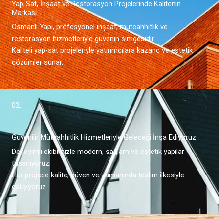
Yap-Sat, İnşaat ve Restorasyon Projelerinde Kalitenin
Markası
Osmanlı Yapı, profesyonel inşaat, müteahhitlik ve
restorasyon hizmetleriyle güvenin simgesidir.
Kaliteli yap-sat projeleriyle yatırımcılara kazanç ve estetik
çözümler sunar.
02.
Güvenilir Müteahhitlik Hizmetleriyle Geleceği İnşa Ediyoruz
Deneyimli ekibimizle modern, sağlam ve estetik yapılar
tasarlıyoruz.
Her projede kalite, güven ve zamanında teslim ilkesiyle
çalışıyoruz.