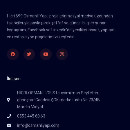
Hicri 699 Osmanlı Yapı, projelerini sosyal medya üzerinden
takipçileriyle paylaşarak şeffaf ve güncel bilgiler sunar.
Instagram, Facebook ve LinkedIn’de yenilikçi inşaat, yap-sat
ve restorasyon projelerimizi keşfedin.
Facebook
Twitter
Youtube
Instagram
İletişim
HİCRİ OSMANLI OFİS Ulucami mah Seyfettin
güneştan Caddesi ŞOK market üstü No:73/4B
Mardin Midyat
0553 445 60 63
info@osmanliyapi.com