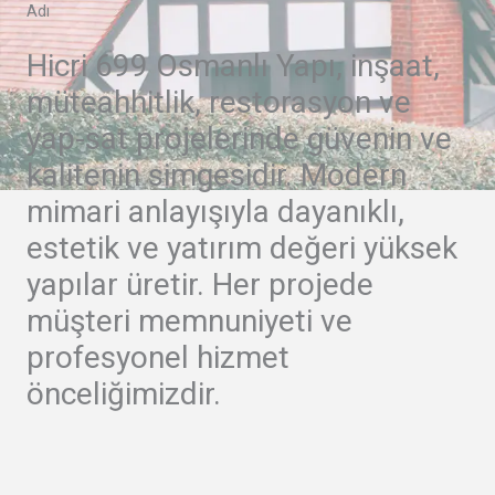
Adı
Hicri 699 Osmanlı Yapı, inşaat,
müteahhitlik, restorasyon ve
yap-sat projelerinde güvenin ve
kalitenin simgesidir. Modern
mimari anlayışıyla dayanıklı,
estetik ve yatırım değeri yüksek
yapılar üretir. Her projede
müşteri memnuniyeti ve
profesyonel hizmet
önceliğimizdir.