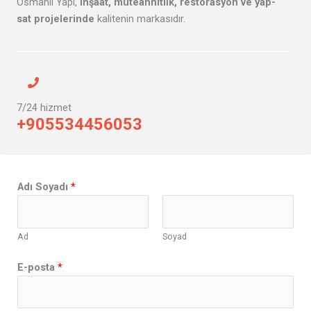
Osmanlı Yapı,
inşaat, müteahhitlik, restorasyon ve yap-
sat projelerinde
kalitenin markasıdır.
7/24 hizmet
+905534456053
Adı Soyadı
*
Ad
Soyad
E-posta
*