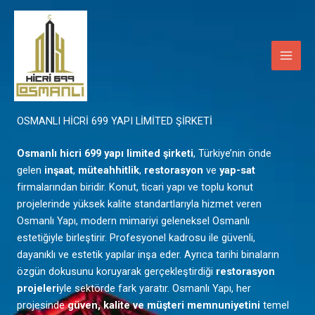
İçeriğe
Main
atla
Men
Mardin
OSMANLI HİCRİ 699 YAPI LİMİTED ŞİRKETİ
Osmanlı hicri 699 yapı limited şirketi
, Türkiye’nin önde
gelen
inşaat
,
müteahhitlik
,
restorasyon
ve
yap-sat
firmalarından biridir. Konut, ticari yapı ve toplu konut
projelerinde yüksek kalite standartlarıyla hizmet veren
Osmanlı Yapı, modern mimariyi geleneksel Osmanlı
estetiğiyle birleştirir. Profesyonel kadrosu ile güvenli,
dayanıklı ve estetik yapılar inşa eder. Ayrıca tarihi binaların
özgün dokusunu koruyarak gerçekleştirdiği
restorasyon
projeleri
yle sektörde fark yaratır. Osmanlı Yapı, her
projesinde
güven, kalite ve müşteri memnuniyetini
temel