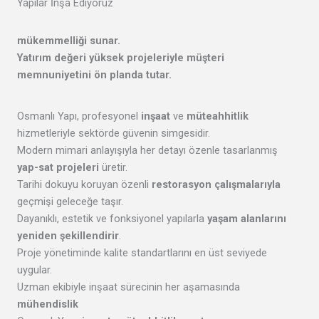
Yapılar İnşa Ediyoruz
mükemmelliği
sunar.
Yatırım değeri yüksek projeleriyle
müşteri
memnuniyetini
ön planda tutar.
Osmanlı Yapı, profesyonel
inşaat
ve
müteahhitlik
hizmetleriyle sektörde güvenin simgesidir.
Modern mimari anlayışıyla her detayı özenle tasarlanmış
yap-sat projeleri
üretir.
Tarihi dokuyu koruyan özenli
restorasyon çalışmalarıyla
geçmişi geleceğe taşır.
Dayanıklı, estetik ve fonksiyonel yapılarla
yaşam alanlarını
yeniden şekillendirir
.
Proje yönetiminde kalite standartlarını en üst seviyede
uygular.
Uzman ekibiyle inşaat sürecinin her aşamasında
mühendislik