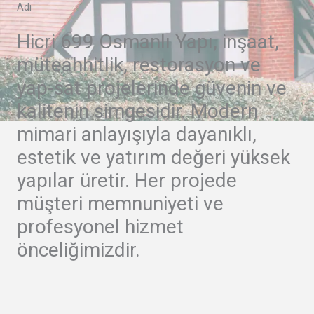
Adı
Hicri 699 Osmanlı Yapı, inşaat,
müteahhitlik, restorasyon ve
yap-sat projelerinde güvenin ve
kalitenin simgesidir. Modern
mimari anlayışıyla dayanıklı,
estetik ve yatırım değeri yüksek
yapılar üretir. Her projede
müşteri memnuniyeti ve
profesyonel hizmet
önceliğimizdir.