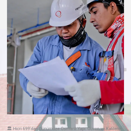
🏛️ Hicri 699’dan Günümüze Osmanlı Yapı: Güven ve Kalitenin