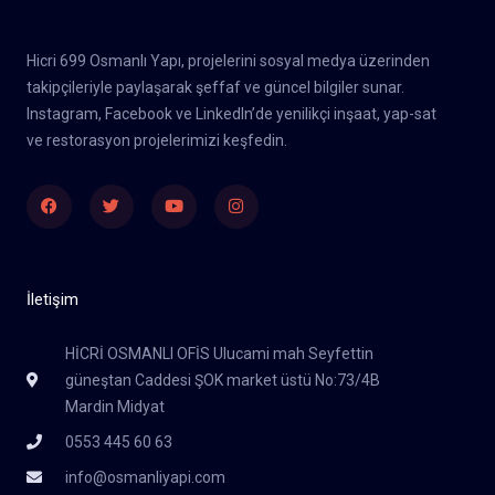
Hicri 699 Osmanlı Yapı, projelerini sosyal medya üzerinden
takipçileriyle paylaşarak şeffaf ve güncel bilgiler sunar.
Instagram, Facebook ve LinkedIn’de yenilikçi inşaat, yap-sat
ve restorasyon projelerimizi keşfedin.
Facebook
Twitter
Youtube
Instagram
İletişim
HİCRİ OSMANLI OFİS Ulucami mah Seyfettin
güneştan Caddesi ŞOK market üstü No:73/4B
Mardin Midyat
0553 445 60 63
info@osmanliyapi.com