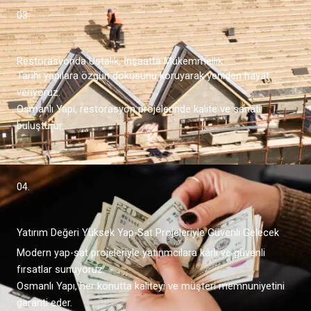
03.
Restorasyonda Ustalık, İnşaatta Mükemmellik
Tarihi yapılara özgün dokusunu koruyarak yeniden hayat
veriyoruz.
Osmanlı Yapı, restorasyon projelerinde kalite ve sanatı
buluşturur.
04.
Yatırım Değeri Yüksek Yap-Sat Projeleriyle Güvenli Gelecek
Modern yap-sat projeleriyle yatırımcılara kârlı ve güvenli
fırsatlar sunuyoruz.
Osmanlı Yapı, her konutta kaliteyi ve müşteri memnuniyetini
garanti eder.