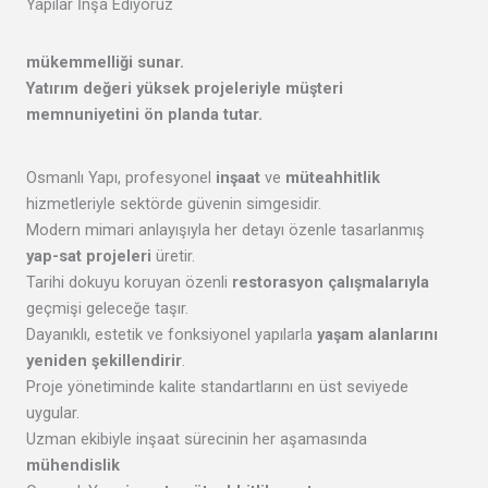
Yapılar İnşa Ediyoruz
mükemmelliği
sunar.
Yatırım değeri yüksek projeleriyle
müşteri
memnuniyetini
ön planda tutar.
Osmanlı Yapı, profesyonel
inşaat
ve
müteahhitlik
hizmetleriyle sektörde güvenin simgesidir.
Modern mimari anlayışıyla her detayı özenle tasarlanmış
yap-sat projeleri
üretir.
Tarihi dokuyu koruyan özenli
restorasyon çalışmalarıyla
geçmişi geleceğe taşır.
Dayanıklı, estetik ve fonksiyonel yapılarla
yaşam alanlarını
yeniden şekillendirir
.
Proje yönetiminde kalite standartlarını en üst seviyede
uygular.
Uzman ekibiyle inşaat sürecinin her aşamasında
mühendislik