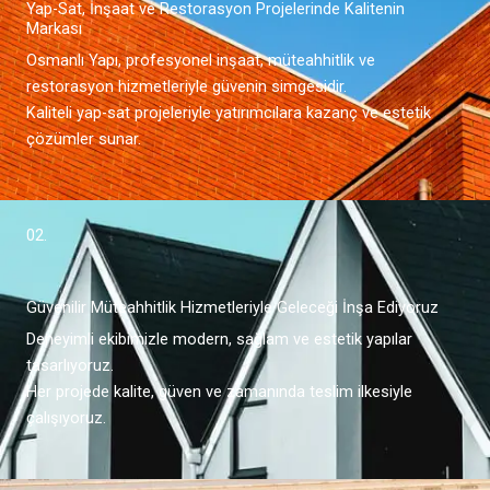
Yap-Sat, İnşaat ve Restorasyon Projelerinde Kalitenin
Markası
Osmanlı Yapı, profesyonel inşaat, müteahhitlik ve
restorasyon hizmetleriyle güvenin simgesidir.
Kaliteli yap-sat projeleriyle yatırımcılara kazanç ve estetik
çözümler sunar.
02.
Güvenilir Müteahhitlik Hizmetleriyle Geleceği İnşa Ediyoruz
Deneyimli ekibimizle modern, sağlam ve estetik yapılar
tasarlıyoruz.
Her projede kalite, güven ve zamanında teslim ilkesiyle
çalışıyoruz.