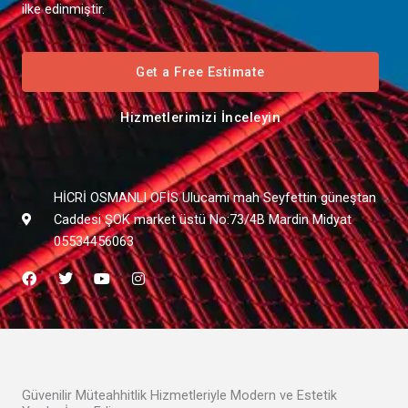
ilke edinmiştir.
Get a Free Estimate
Hizmetlerimizi İnceleyin
HİCRİ OSMANLI OFİS Ulucami mah Seyfettin güneştan
Caddesi ŞOK market üstü No:73/4B Mardin Midyat
05534456063
F
T
Y
I
a
w
o
n
c
i
u
s
e
t
t
t
b
t
u
a
o
e
b
g
o
r
e
r
k
a
m
Güvenilir Müteahhitlik Hizmetleriyle Modern ve Estetik