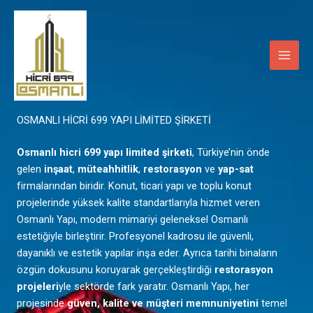
İçeriğe
Main
atla
Men
Mardin
OSMANLI HİCRİ 699 YAPI LİMİTED ŞİRKETİ
Osmanlı hicri 699 yapı limited şirketi
, Türkiye’nin önde
gelen
inşaat
,
müteahhitlik
,
restorasyon
ve
yap-sat
firmalarından biridir. Konut, ticari yapı ve toplu konut
projelerinde yüksek kalite standartlarıyla hizmet veren
Osmanlı Yapı, modern mimariyi geleneksel Osmanlı
estetiğiyle birleştirir. Profesyonel kadrosu ile güvenli,
dayanıklı ve estetik yapılar inşa eder. Ayrıca tarihi binaların
özgün dokusunu koruyarak gerçekleştirdiği
restorasyon
projeleri
yle sektörde fark yaratır. Osmanlı Yapı, her
projesinde
güven, kalite ve müşteri memnuniyetini
temel