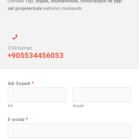
Osmanlı Yapı,
inşaat, müteahhitlik, restorasyon ve yap-
sat projelerinde
kalitenin markasıdır.
7/24 hizmet
+905534456053
Adı Soyadı
*
Ad
Soyad
E-posta
*