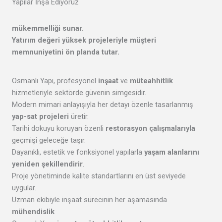
Yapılar İnşa Ediyoruz
mükemmelliği
sunar.
Yatırım değeri yüksek projeleriyle
müşteri
memnuniyetini
ön planda tutar.
Osmanlı Yapı, profesyonel
inşaat
ve
müteahhitlik
hizmetleriyle sektörde güvenin simgesidir.
Modern mimari anlayışıyla her detayı özenle tasarlanmış
yap-sat projeleri
üretir.
Tarihi dokuyu koruyan özenli
restorasyon çalışmalarıyla
geçmişi geleceğe taşır.
Dayanıklı, estetik ve fonksiyonel yapılarla
yaşam alanlarını
yeniden şekillendirir
.
Proje yönetiminde kalite standartlarını en üst seviyede
uygular.
Uzman ekibiyle inşaat sürecinin her aşamasında
mühendislik