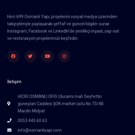
Hicri 699 Osmanlı Yapı, projelerini sosyal medya üzerinden
takipçileriyle paylaşarak şeffaf ve güncel bilgiler sunar.
Instagram, Facebook ve LinkedIn’de yenilikçi inşaat, yap-sat
ve restorasyon projelerimizi keşfedin.
Facebook
Twitter
Youtube
Instagram
İletişim
HİCRİ OSMANLI OFİS Ulucami mah Seyfettin
güneştan Caddesi ŞOK market üstü No:73/4B
Mardin Midyat
0553 445 60 63
info@osmanliyapi.com