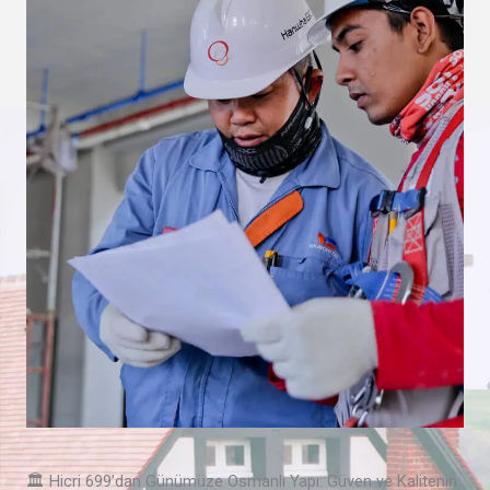
🏛️ Hicri 699’dan Günümüze Osmanlı Yapı: Güven ve Kalitenin