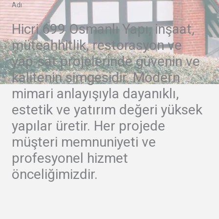
Adı
Hicri 699 Osmanlı Yapı, inşaat,
müteahhitlik, restorasyon ve
yap-sat projelerinde güvenin ve
kalitenin simgesidir. Modern
mimari anlayışıyla dayanıklı,
estetik ve yatırım değeri yüksek
yapılar üretir. Her projede
müşteri memnuniyeti ve
profesyonel hizmet
önceliğimizdir.