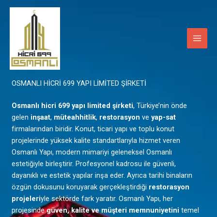
İçeriğe
Main
atla
Men
Mardin
OSMANLI HİCRİ 699 YAPI LİMİTED ŞİRKETİ
Osmanlı hicri 699 yapı limited şirketi
, Türkiye’nin önde
gelen
inşaat
,
müteahhitlik
,
restorasyon
ve
yap-sat
firmalarından biridir. Konut, ticari yapı ve toplu konut
projelerinde yüksek kalite standartlarıyla hizmet veren
Osmanlı Yapı, modern mimariyi geleneksel Osmanlı
estetiğiyle birleştirir. Profesyonel kadrosu ile güvenli,
dayanıklı ve estetik yapılar inşa eder. Ayrıca tarihi binaların
özgün dokusunu koruyarak gerçekleştirdiği
restorasyon
projeleri
yle sektörde fark yaratır. Osmanlı Yapı, her
projesinde
güven, kalite ve müşteri memnuniyetini
temel