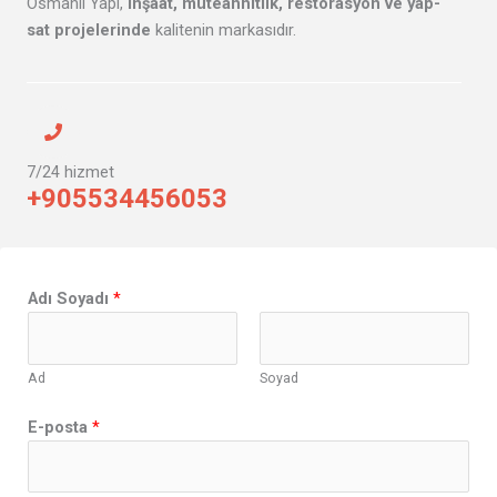
Osmanlı Yapı,
inşaat, müteahhitlik, restorasyon ve yap-
sat projelerinde
kalitenin markasıdır.
7/24 hizmet
+905534456053
E
Adı Soyadı
*
-
p
o
Ad
Soyad
s
t
E-posta
*
a
E