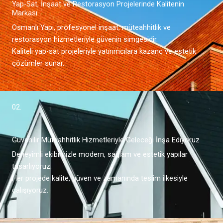
Yap-Sat, İnşaat ve Restorasyon Projelerinde Kalitenin
Markası
Osmanlı Yapı, profesyonel inşaat, müteahhitlik ve
restorasyon hizmetleriyle güvenin simgesidir.
Kaliteli yap-sat projeleriyle yatırımcılara kazanç ve estetik
çözümler sunar.
02.
Güvenilir Müteahhitlik Hizmetleriyle Geleceği İnşa Ediyoruz
Deneyimli ekibimizle modern, sağlam ve estetik yapılar
tasarlıyoruz.
Her projede kalite, güven ve zamanında teslim ilkesiyle
çalışıyoruz.