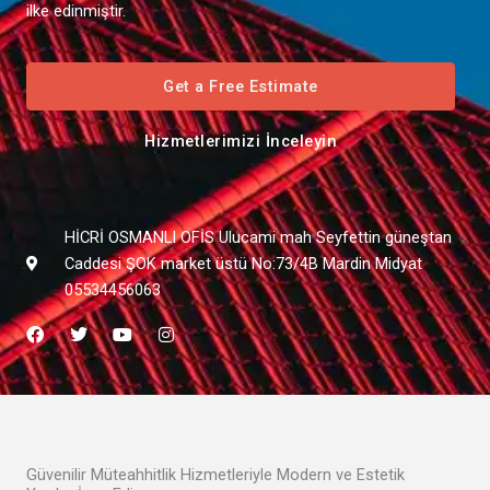
ilke edinmiştir.
Get a Free Estimate
Hizmetlerimizi İnceleyin
HİCRİ OSMANLI OFİS Ulucami mah Seyfettin güneştan
Caddesi ŞOK market üstü No:73/4B Mardin Midyat
05534456063
F
T
Y
I
a
w
o
n
c
i
u
s
e
t
t
t
b
t
u
a
o
e
b
g
o
r
e
r
k
a
m
Güvenilir Müteahhitlik Hizmetleriyle Modern ve Estetik