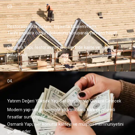
03.
Restorasyonda Ustalık, İnşaatta Mükemmellik
Tarihi yapılara özgün dokusunu koruyarak yeniden hayat
veriyoruz.
Osmanlı Yapı, restorasyon projelerinde kalite ve sanatı
buluşturur.
04.
Yatırım Değeri Yüksek Yap-Sat Projeleriyle Güvenli Gelecek
Modern yap-sat projeleriyle yatırımcılara kârlı ve güvenli
fırsatlar sunuyoruz.
Osmanlı Yapı, her konutta kaliteyi ve müşteri memnuniyetini
garanti eder.