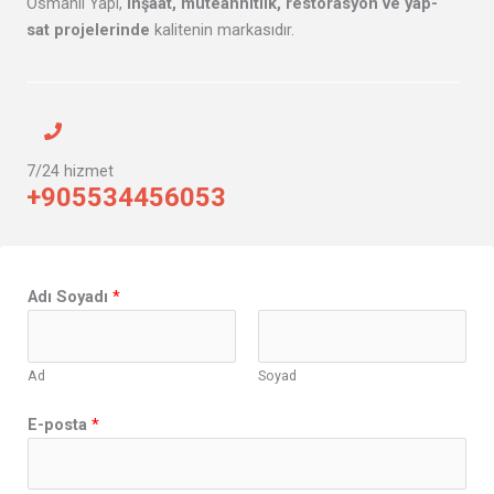
Osmanlı Yapı,
inşaat, müteahhitlik, restorasyon ve yap-
sat projelerinde
kalitenin markasıdır.
7/24 hizmet
+905534456053
Adı Soyadı
*
Ad
Soyad
v
E-posta
*
e
y
a