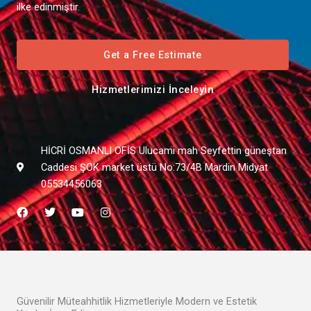
ilke edinmiştir.
Get a Free Estimate
Hizmetlerimizi İnceleyin
HİCRİ OSMANLI OFİS Ulucami mah Seyfettin güneştan
Caddesi ŞOK market üstü No:73/4B Mardin Midyat
05534456063
F
T
Y
I
a
w
o
n
c
i
u
s
e
t
t
t
b
t
u
a
o
e
b
g
o
r
e
r
k
a
m
Güvenilir Müteahhitlik Hizmetleriyle Modern ve Estetik