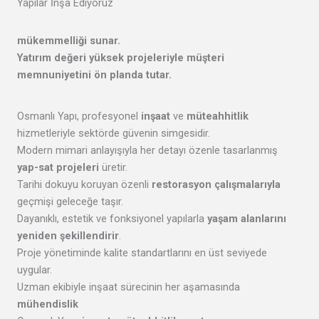
Yapılar İnşa Ediyoruz
mükemmelliği
sunar.
Yatırım değeri yüksek projeleriyle
müşteri
memnuniyetini
ön planda tutar.
Osmanlı Yapı, profesyonel
inşaat
ve
müteahhitlik
hizmetleriyle sektörde güvenin simgesidir.
Modern mimari anlayışıyla her detayı özenle tasarlanmış
yap-sat projeleri
üretir.
Tarihi dokuyu koruyan özenli
restorasyon çalışmalarıyla
geçmişi geleceğe taşır.
Dayanıklı, estetik ve fonksiyonel yapılarla
yaşam alanlarını
yeniden şekillendirir
.
Proje yönetiminde kalite standartlarını en üst seviyede
uygular.
Uzman ekibiyle inşaat sürecinin her aşamasında
mühendislik