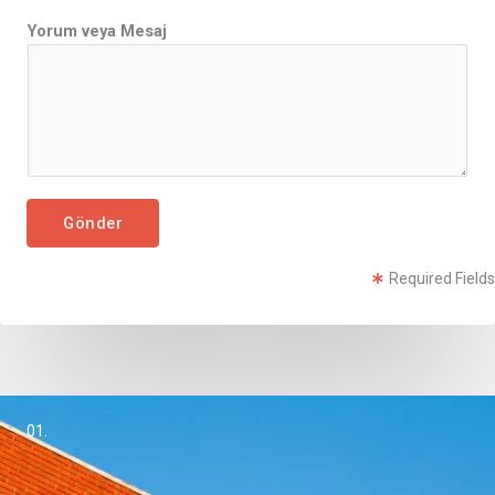
v
Yorum veya Mesaj
e
y
a
*
Gönder
Required Fields
01.