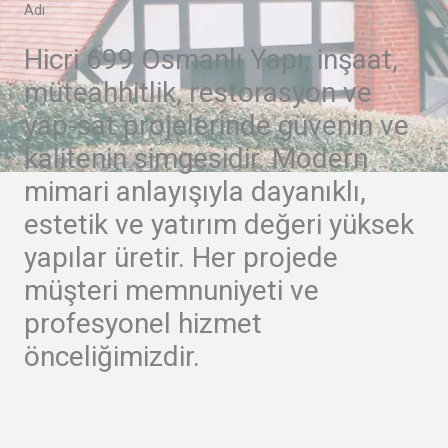
Adı
Hicri 699 Osmanlı Yapı, inşaat,
müteahhitlik, restorasyon ve
yap-sat projelerinde güvenin ve
kalitenin simgesidir. Modern
mimari anlayışıyla dayanıklı,
estetik ve yatırım değeri yüksek
yapılar üretir. Her projede
müşteri memnuniyeti ve
profesyonel hizmet
önceliğimizdir.