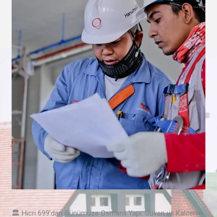
🏛️ Hicri 699’dan Günümüze Osmanlı Yapı: Güven ve Kalitenin