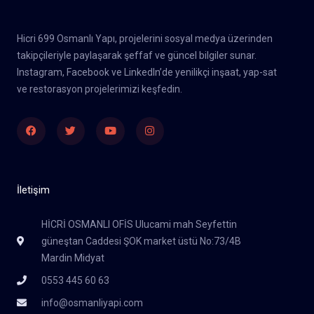
Hicri 699 Osmanlı Yapı, projelerini sosyal medya üzerinden
takipçileriyle paylaşarak şeffaf ve güncel bilgiler sunar.
Instagram, Facebook ve LinkedIn’de yenilikçi inşaat, yap-sat
ve restorasyon projelerimizi keşfedin.
Facebook
Twitter
Youtube
Instagram
İletişim
HİCRİ OSMANLI OFİS Ulucami mah Seyfettin
güneştan Caddesi ŞOK market üstü No:73/4B
Mardin Midyat
0553 445 60 63
info@osmanliyapi.com