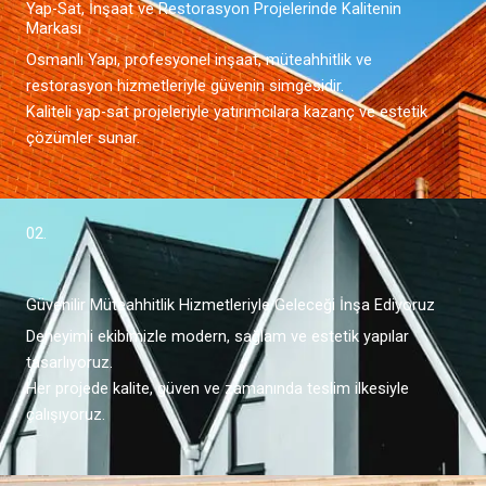
Yap-Sat, İnşaat ve Restorasyon Projelerinde Kalitenin
Markası
Osmanlı Yapı, profesyonel inşaat, müteahhitlik ve
restorasyon hizmetleriyle güvenin simgesidir.
Kaliteli yap-sat projeleriyle yatırımcılara kazanç ve estetik
çözümler sunar.
02.
Güvenilir Müteahhitlik Hizmetleriyle Geleceği İnşa Ediyoruz
Deneyimli ekibimizle modern, sağlam ve estetik yapılar
tasarlıyoruz.
Her projede kalite, güven ve zamanında teslim ilkesiyle
çalışıyoruz.