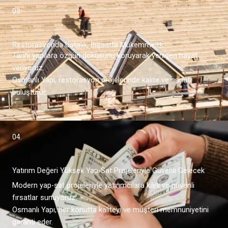
03.
Restorasyonda Ustalık, İnşaatta Mükemmellik
Tarihi yapılara özgün dokusunu koruyarak yeniden hayat
veriyoruz.
Osmanlı Yapı, restorasyon projelerinde kalite ve sanatı
buluşturur.
04.
Yatırım Değeri Yüksek Yap-Sat Projeleriyle Güvenli Gelecek
Modern yap-sat projeleriyle yatırımcılara kârlı ve güvenli
fırsatlar sunuyoruz.
Osmanlı Yapı, her konutta kaliteyi ve müşteri memnuniyetini
garanti eder.