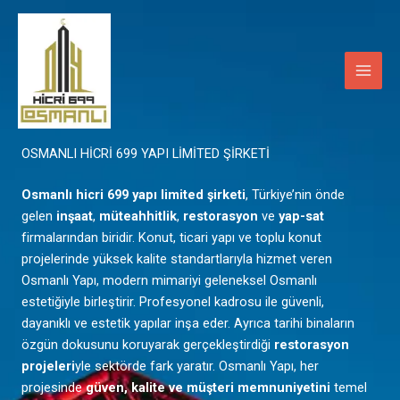
İçeriğe
Main
atla
Men
Mardin
OSMANLI HİCRİ 699 YAPI LİMİTED ŞİRKETİ
Osmanlı hicri 699 yapı limited şirketi
, Türkiye’nin önde
gelen
inşaat
,
müteahhitlik
,
restorasyon
ve
yap-sat
firmalarından biridir. Konut, ticari yapı ve toplu konut
projelerinde yüksek kalite standartlarıyla hizmet veren
Osmanlı Yapı, modern mimariyi geleneksel Osmanlı
estetiğiyle birleştirir. Profesyonel kadrosu ile güvenli,
dayanıklı ve estetik yapılar inşa eder. Ayrıca tarihi binaların
özgün dokusunu koruyarak gerçekleştirdiği
restorasyon
projeleri
yle sektörde fark yaratır. Osmanlı Yapı, her
projesinde
güven, kalite ve müşteri memnuniyetini
temel