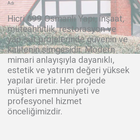
Adı
Hicri 699 Osmanlı Yapı, inşaat,
müteahhitlik, restorasyon ve
yap-sat projelerinde güvenin ve
kalitenin simgesidir. Modern
mimari anlayışıyla dayanıklı,
estetik ve yatırım değeri yüksek
yapılar üretir. Her projede
müşteri memnuniyeti ve
profesyonel hizmet
önceliğimizdir.