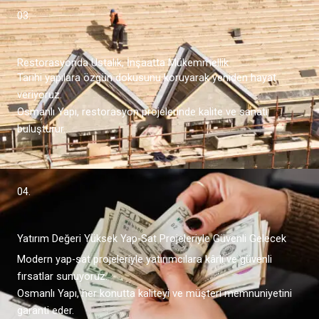
03.
Restorasyonda Ustalık, İnşaatta Mükemmellik
Tarihi yapılara özgün dokusunu koruyarak yeniden hayat
veriyoruz.
Osmanlı Yapı, restorasyon projelerinde kalite ve sanatı
buluşturur.
04.
Yatırım Değeri Yüksek Yap-Sat Projeleriyle Güvenli Gelecek
Modern yap-sat projeleriyle yatırımcılara kârlı ve güvenli
fırsatlar sunuyoruz.
Osmanlı Yapı, her konutta kaliteyi ve müşteri memnuniyetini
garanti eder.