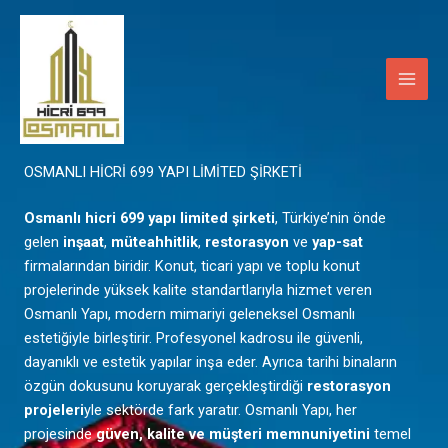
İçeriğe
Main
atla
Men
Mardin
OSMANLI HİCRİ 699 YAPI LİMİTED ŞİRKETİ
Osmanlı hicri 699 yapı limited şirketi
, Türkiye’nin önde
gelen
inşaat
,
müteahhitlik
,
restorasyon
ve
yap-sat
firmalarından biridir. Konut, ticari yapı ve toplu konut
projelerinde yüksek kalite standartlarıyla hizmet veren
Osmanlı Yapı, modern mimariyi geleneksel Osmanlı
estetiğiyle birleştirir. Profesyonel kadrosu ile güvenli,
dayanıklı ve estetik yapılar inşa eder. Ayrıca tarihi binaların
özgün dokusunu koruyarak gerçekleştirdiği
restorasyon
projeleri
yle sektörde fark yaratır. Osmanlı Yapı, her
projesinde
güven, kalite ve müşteri memnuniyetini
temel