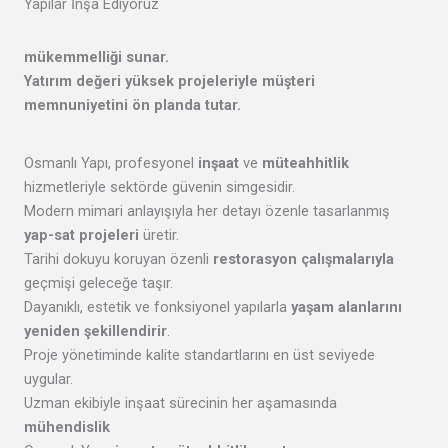
Yapılar İnşa Ediyoruz
mükemmelliği
sunar.
Yatırım değeri yüksek projeleriyle
müşteri
memnuniyetini
ön planda tutar.
Osmanlı Yapı, profesyonel
inşaat
ve
müteahhitlik
hizmetleriyle sektörde güvenin simgesidir.
Modern mimari anlayışıyla her detayı özenle tasarlanmış
yap-sat projeleri
üretir.
Tarihi dokuyu koruyan özenli
restorasyon çalışmalarıyla
geçmişi geleceğe taşır.
Dayanıklı, estetik ve fonksiyonel yapılarla
yaşam alanlarını
yeniden şekillendirir
.
Proje yönetiminde kalite standartlarını en üst seviyede
uygular.
Uzman ekibiyle inşaat sürecinin her aşamasında
mühendislik