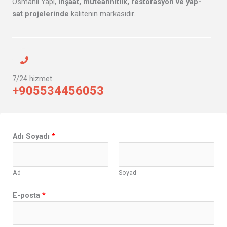
Osmanlı Yapı,
inşaat, müteahhitlik, restorasyon ve yap-
sat projelerinde
kalitenin markasıdır.
7/24 hizmet
+905534456053
A
Adı Soyadı
*
d
ı
S
Ad
Soyad
o
y
E-posta
*
a
d