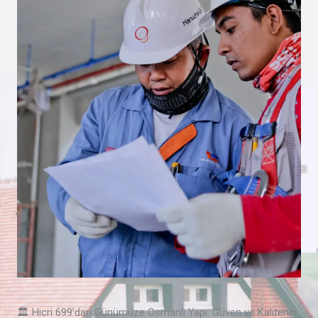
🏛️ Hicri 699’dan Günümüze Osmanlı Yapı: Güven ve Kalitenin