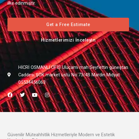
ilke edinmiştir.
Get a Free Estimate
Hizmetlerimizi İnceleyin
HİCRİ OSMANLI OFİS Ulucami mah Seyfettin güneştan
Caddesi ŞOK market üstü No:73/4B Mardin Midyat
05534456063
F
T
Y
I
a
w
o
n
c
i
u
s
e
t
t
t
b
t
u
a
o
e
b
g
o
r
e
r
k
a
m
Güvenilir Müteahhitlik Hizmetleriyle Modern ve Estetik