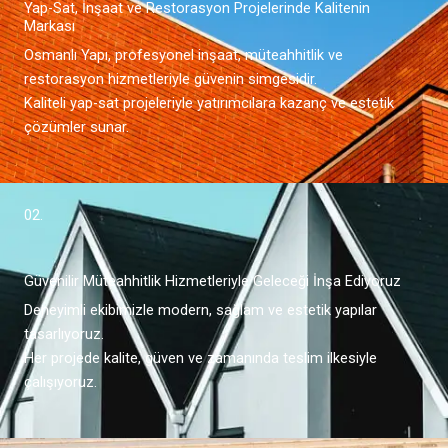
Yap-Sat, İnşaat ve Restorasyon Projelerinde Kalitenin
Markası
Osmanlı Yapı, profesyonel inşaat, müteahhitlik ve
restorasyon hizmetleriyle güvenin simgesidir.
Kaliteli yap-sat projeleriyle yatırımcılara kazanç ve estetik
çözümler sunar.
02.
Güvenilir Müteahhitlik Hizmetleriyle Geleceği İnşa Ediyoruz
Deneyimli ekibimizle modern, sağlam ve estetik yapılar
tasarlıyoruz.
Her projede kalite, güven ve zamanında teslim ilkesiyle
çalışıyoruz.