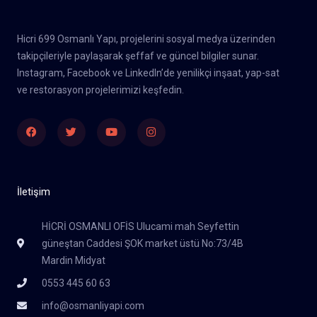
Hicri 699 Osmanlı Yapı, projelerini sosyal medya üzerinden
takipçileriyle paylaşarak şeffaf ve güncel bilgiler sunar.
Instagram, Facebook ve LinkedIn’de yenilikçi inşaat, yap-sat
ve restorasyon projelerimizi keşfedin.
Facebook
Twitter
Youtube
Instagram
İletişim
HİCRİ OSMANLI OFİS Ulucami mah Seyfettin
güneştan Caddesi ŞOK market üstü No:73/4B
Mardin Midyat
0553 445 60 63
info@osmanliyapi.com