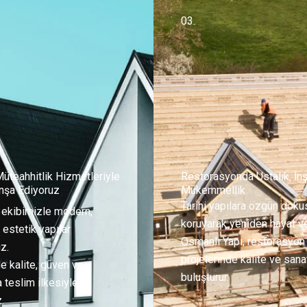
03.
Müteahhitlik Hizmetleriyle
Restorasyonda Ustalık, İnş
İnşa Ediyoruz
Mükemmellik
Tarihi yapılara özgün dok
 ekibimizle modern,
koruyarak yeniden hayat ve
estetik yapılar
Osmanlı Yapı, restorasyon
z.
projelerinde kalite ve sana
e kalite, güven ve
buluşturur.
teslim ilkesiyle
.