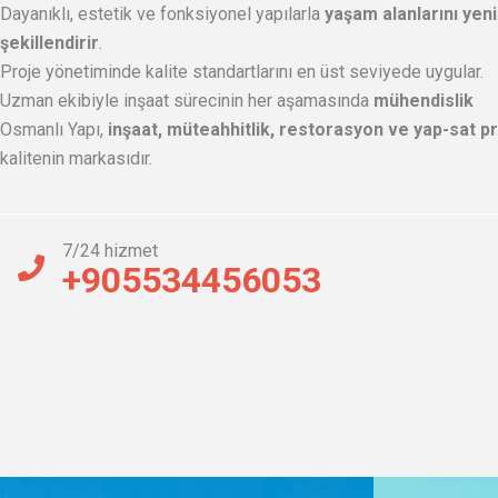
Dayanıklı, estetik ve fonksiyonel yapılarla
yaşam alanlarını yen
şekillendirir
.
Proje yönetiminde kalite standartlarını en üst seviyede uygular.
Uzman ekibiyle inşaat sürecinin her aşamasında
mühendislik
Osmanlı Yapı,
inşaat, müteahhitlik, restorasyon ve yap-sat p
kalitenin markasıdır.
7/24 hizmet
+905534456053