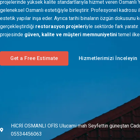
projelerinde yüksek kalite standartlarıyla hizmet veren Osmanlı 
geleneksel Osmanlı estetiğiyle birleştirir. Profesyonel kadrosu il
estetik yapılar inşa eder. Ayrıca tarihi binaların özgün dokusunu 
gerçekleştirdiği
restorasyon projeleri
yle sektörde fark yaratır.
projesinde
güven, kalite ve müşteri memnuniyetini
temel ilke 
Get a Free Estimate
Hizmetlerimizi İnceleyin
HİCRİ OSMANLI OFİS Ulucami mah Seyfettin güneştan Cad
05534456063