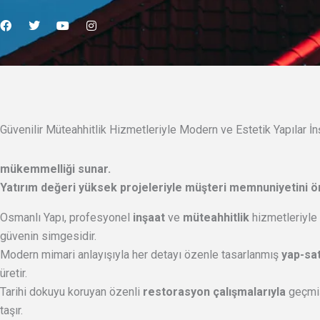
F
T
Y
I
a
w
o
n
c
i
u
s
e
t
t
t
b
t
u
a
o
e
b
g
o
r
e
r
k
a
m
Güvenilir Müteahhitlik Hizmetleriyle Modern ve Estetik Yapılar İ
mükemmelliği
sunar.
Yatırım değeri yüksek projeleriyle
müşteri memnuniyetini
ön
Osmanlı Yapı, profesyonel
inşaat
ve
müteahhitlik
hizmetleriyle
güvenin simgesidir.
Modern mimari anlayışıyla her detayı özenle tasarlanmış
yap-sat
üretir.
Tarihi dokuyu koruyan özenli
restorasyon çalışmalarıyla
geçmi
taşır.