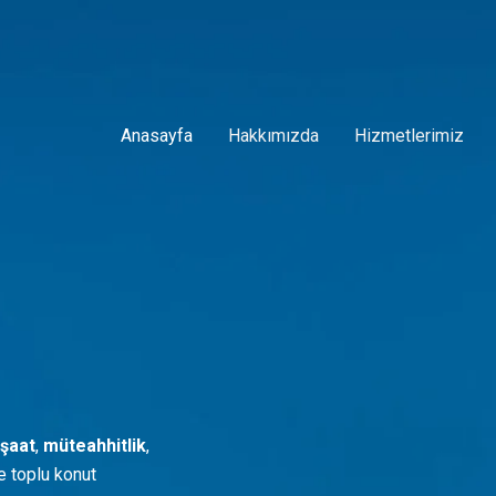
Anasayfa
Hakkımızda
Hizmetlerimiz
nşaat
,
müteahhitlik
,
ve toplu konut