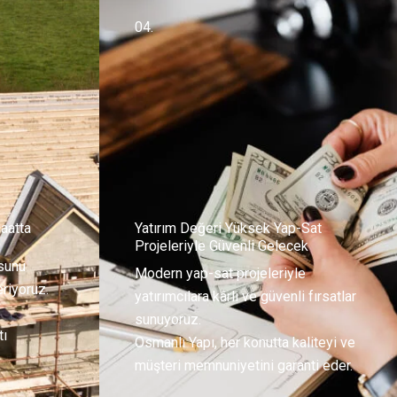
04.
aatta
Yatırım Değeri Yüksek Yap-Sat
Projeleriyle Güvenli Gelecek
usunu
Modern yap-sat projeleriyle
riyoruz.
yatırımcılara kârlı ve güvenli fırsatlar
sunuyoruz.
tı
Osmanlı Yapı, her konutta kaliteyi ve
müşteri memnuniyetini garanti eder.