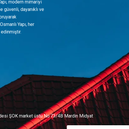
Yapı, modern mimariyi
e güvenli, dayanıklı ve
koruyarak
 Osmanlı Yapı, her
edinmiştir.
desi ŞOK market üstü No:73/4B Mardin Midyat