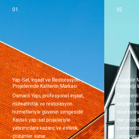
01.
02.
Yap-Sat, İnşaat ve Restorasyon
Güvenilir 
Projelerinde Kalitenin Markası
Geleceği 
Osmanlı Yapı, profesyonel inşaat,
Deneyimli
müteahhitlik ve restorasyon
sağlam ve 
hizmetleriyle güvenin simgesidir.
tasarlıyoru
Kaliteli yap-sat projeleriyle
Her projed
yatırımcılara kazanç ve estetik
zamanında 
çözümler sunar.
çalışıyoruz