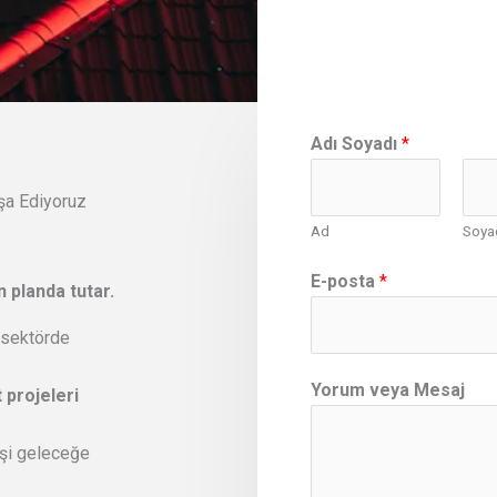
Adı Soyadı
*
nşa Ediyoruz
Ad
Soya
M
E-posta
*
 planda tutar.
e
s
 sektörde
a
j
Yorum veya Mesaj
 projeleri
*
v
şi geleceğe
e