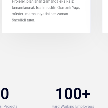
Projeler, planlanan zamanda eksiksiz
tamamlanarak teslim edilir. Osmanlı Yapı,
müşteri memnuniyetini her zaman
öncelikli tutar.
50
100
+
al Projects
Hard Working Employees