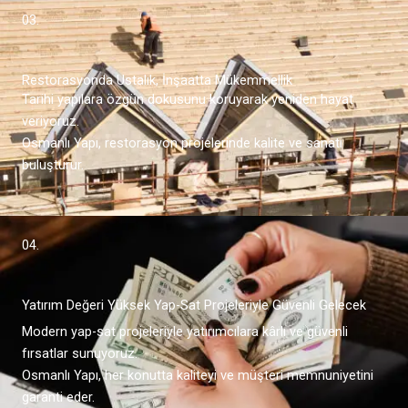
03.
Restorasyonda Ustalık, İnşaatta Mükemmellik
Tarihi yapılara özgün dokusunu koruyarak yeniden hayat
veriyoruz.
Osmanlı Yapı, restorasyon projelerinde kalite ve sanatı
buluşturur.
04.
Yatırım Değeri Yüksek Yap-Sat Projeleriyle Güvenli Gelecek
Modern yap-sat projeleriyle yatırımcılara kârlı ve güvenli
fırsatlar sunuyoruz.
Osmanlı Yapı, her konutta kaliteyi ve müşteri memnuniyetini
garanti eder.