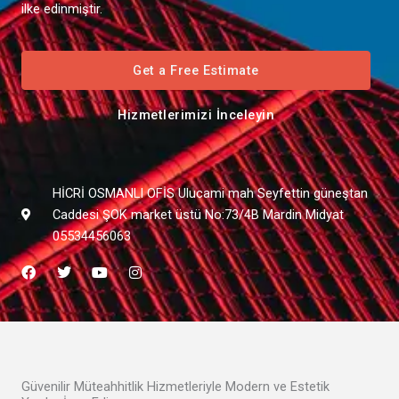
ilke edinmiştir.
Get a Free Estimate
Hizmetlerimizi İnceleyin
HİCRİ OSMANLI OFİS Ulucami mah Seyfettin güneştan
Caddesi ŞOK market üstü No:73/4B Mardin Midyat
05534456063
F
T
Y
I
a
w
o
n
c
i
u
s
e
t
t
t
b
t
u
a
o
e
b
g
o
r
e
r
k
a
m
Güvenilir Müteahhitlik Hizmetleriyle Modern ve Estetik