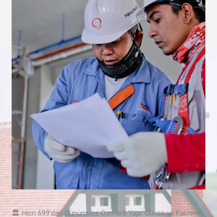
🏛️ Hicri 699’dan Günümüze Osmanlı Yapı: Güven ve Kalitenin