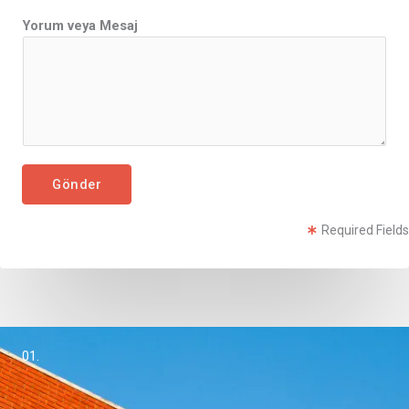
*
Yorum veya Mesaj
Gönder
Required Fields
01.