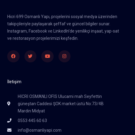
Hicri 699 Osmanlı Yapı, projelerini sosyal medya üzerinden
takipçileriyle paylaşarak şeffaf ve güncel bilgiler sunar.
Instagram, Facebook ve LinkedIn’de yenilikçi inşaat, yap-sat
ve restorasyon projelerimizi keşfedin.
Facebook
Twitter
Youtube
Instagram
İletişim
HİCRİ OSMANLI OFİS Ulucami mah Seyfettin
güneştan Caddesi ŞOK market üstü No:73/4B
Mardin Midyat
0553 445 60 63
info@osmanliyapi.com