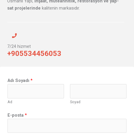
Osmanlı Yapı,
inşaat, müteahhitlik, restorasyon ve yap-
sat projelerinde
kalitenin markasıdır.
7/24 hizmet
+905534456053
Adı Soyadı
*
Ad
Soyad
*
E-posta
*
A
d
ı