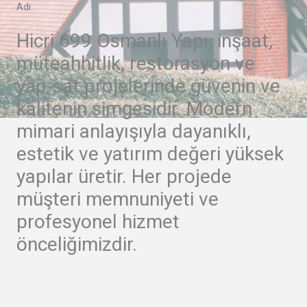
Adı
Hicri 699 Osmanlı Yapı, inşaat,
müteahhitlik, restorasyon ve
yap-sat projelerinde güvenin ve
kalitenin simgesidir. Modern
mimari anlayışıyla dayanıklı,
estetik ve yatırım değeri yüksek
yapılar üretir. Her projede
müşteri memnuniyeti ve
profesyonel hizmet
önceliğimizdir.