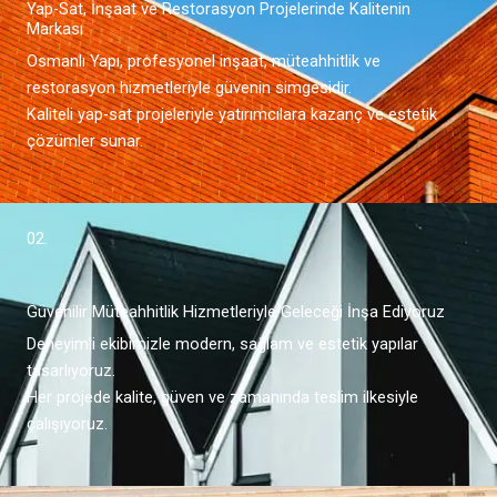
Yap-Sat, İnşaat ve Restorasyon Projelerinde Kalitenin
Markası
Osmanlı Yapı, profesyonel inşaat, müteahhitlik ve
restorasyon hizmetleriyle güvenin simgesidir.
Kaliteli yap-sat projeleriyle yatırımcılara kazanç ve estetik
çözümler sunar.
02.
Güvenilir Müteahhitlik Hizmetleriyle Geleceği İnşa Ediyoruz
Deneyimli ekibimizle modern, sağlam ve estetik yapılar
tasarlıyoruz.
Her projede kalite, güven ve zamanında teslim ilkesiyle
çalışıyoruz.