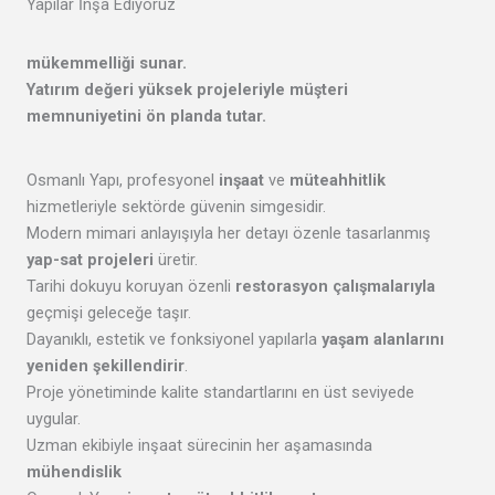
Yapılar İnşa Ediyoruz
mükemmelliği
sunar.
Yatırım değeri yüksek projeleriyle
müşteri
memnuniyetini
ön planda tutar.
Osmanlı Yapı, profesyonel
inşaat
ve
müteahhitlik
hizmetleriyle sektörde güvenin simgesidir.
Modern mimari anlayışıyla her detayı özenle tasarlanmış
yap-sat projeleri
üretir.
Tarihi dokuyu koruyan özenli
restorasyon çalışmalarıyla
geçmişi geleceğe taşır.
Dayanıklı, estetik ve fonksiyonel yapılarla
yaşam alanlarını
yeniden şekillendirir
.
Proje yönetiminde kalite standartlarını en üst seviyede
uygular.
Uzman ekibiyle inşaat sürecinin her aşamasında
mühendislik