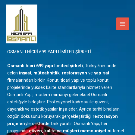
İçeriğe
Main
atla
Men
Mardin
OSMANLI HİCRİ 699 YAPI LİMİTED ŞİRKETİ
Osmanlı hicri 699 yapı limited şirketi
, Türkiye’nin önde
gelen
inşaat
,
müteahhitlik
,
restorasyon
ve
yap-sat
firmalarından biridir. Konut, ticari yapı ve toplu konut
projelerinde yüksek kalite standartlarıyla hizmet veren
Osmanlı Yapı, modern mimariyi geleneksel Osmanlı
estetiğiyle birleştirir. Profesyonel kadrosu ile güvenli,
dayanıklı ve estetik yapılar inşa eder. Ayrıca tarihi binaların
özgün dokusunu koruyarak gerçekleştirdiği
restorasyon
projeleri
yle sektörde fark yaratır. Osmanlı Yapı, her
projesinde
güven, kalite ve müşteri memnuniyetini
temel