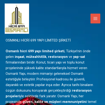
İçeriğe
Main
atla
Men
Mardin
OSMANLI HİCRİ 699 YAPI LİMİTED ŞİRKETİ
Osmanlı hicri 699 yapı limited şirketi
, Türkiye’nin önde
gelen
inşaat
,
müteahhitlik
,
restorasyon
ve
yap-sat
firmalarından biridir. Konut, ticari yapı ve toplu konut
projelerinde yüksek kalite standartlarıyla hizmet veren
Osmanlı Yapı, modern mimariyi geleneksel Osmanlı
estetiğiyle birleştirir. Profesyonel kadrosu ile güvenli,
dayanıklı ve estetik yapılar inşa eder. Ayrıca tarihi binaların
özgün dokusunu koruyarak gerçekleştirdiği
restorasyon
projeleri
yle sektörde fark yaratır. Osmanlı Yapı, her
projesinde
güven, kalite ve müşteri memnuniyetini
temel