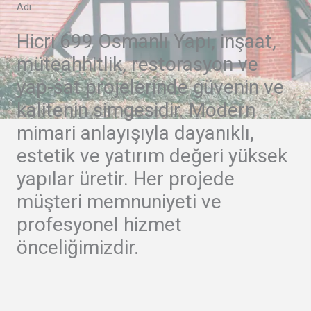
Adı
Hicri 699 Osmanlı Yapı, inşaat,
müteahhitlik, restorasyon ve
yap-sat projelerinde güvenin ve
kalitenin simgesidir. Modern
mimari anlayışıyla dayanıklı,
estetik ve yatırım değeri yüksek
yapılar üretir. Her projede
müşteri memnuniyeti ve
profesyonel hizmet
önceliğimizdir.