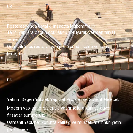
03.
Restorasyonda Ustalık, İnşaatta Mükemmellik
Tarihi yapılara özgün dokusunu koruyarak yeniden hayat
veriyoruz.
Osmanlı Yapı, restorasyon projelerinde kalite ve sanatı
buluşturur.
04.
Yatırım Değeri Yüksek Yap-Sat Projeleriyle Güvenli Gelecek
Modern yap-sat projeleriyle yatırımcılara kârlı ve güvenli
fırsatlar sunuyoruz.
Osmanlı Yapı, her konutta kaliteyi ve müşteri memnuniyetini
garanti eder.