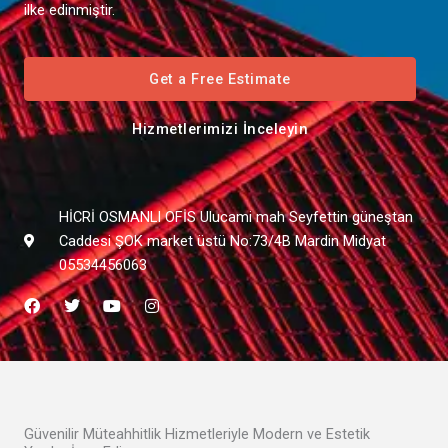
ilke edinmiştir.
Get a Free Estimate
Hizmetlerimizi İnceleyin
HİCRİ OSMANLI OFİS Ulucami mah Seyfettin güneştan
Caddesi ŞOK market üstü No:73/4B Mardin Midyat
05534456063
F
T
Y
I
a
w
o
n
c
i
u
s
e
t
t
t
b
t
u
a
o
e
b
g
o
r
e
r
k
a
m
Güvenilir Müteahhitlik Hizmetleriyle Modern ve Estetik