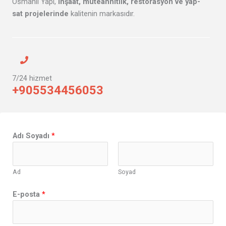
Osmanlı Yapı,
inşaat, müteahhitlik, restorasyon ve yap-
sat projelerinde
kalitenin markasıdır.
7/24 hizmet
+905534456053
Adı Soyadı
*
Ad
Soyad
E-posta
*