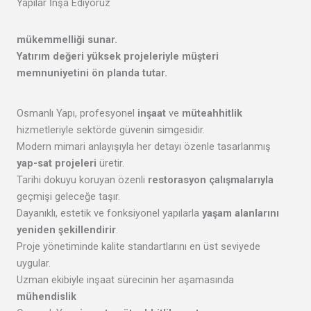
Yapılar İnşa Ediyoruz
mükemmelliği
sunar.
Yatırım değeri yüksek projeleriyle
müşteri
memnuniyetini
ön planda tutar.
Osmanlı Yapı, profesyonel
inşaat
ve
müteahhitlik
hizmetleriyle sektörde güvenin simgesidir.
Modern mimari anlayışıyla her detayı özenle tasarlanmış
yap-sat projeleri
üretir.
Tarihi dokuyu koruyan özenli
restorasyon çalışmalarıyla
geçmişi geleceğe taşır.
Dayanıklı, estetik ve fonksiyonel yapılarla
yaşam alanlarını
yeniden şekillendirir
.
Proje yönetiminde kalite standartlarını en üst seviyede
uygular.
Uzman ekibiyle inşaat sürecinin her aşamasında
mühendislik