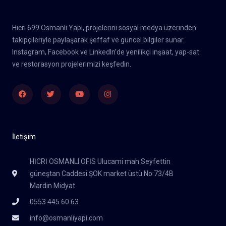
Hicri 699 Osmanlı Yapı, projelerini sosyal medya üzerinden
takipçileriyle paylaşarak şeffaf ve güncel bilgiler sunar.
Instagram, Facebook ve LinkedIn’de yenilikçi inşaat, yap-sat
ve restorasyon projelerimizi keşfedin.
Facebook
Twitter
Youtube
Instagram
İletişim
HİCRİ OSMANLI OFİS Ulucami mah Seyfettin
güneştan Caddesi ŞOK market üstü No:73/4B
Mardin Midyat
0553 445 60 63
info@osmanliyapi.com