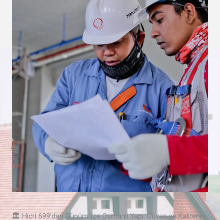
🏛️ Hicri 699’dan Günümüze Osmanlı Yapı: Güven ve Kalitenin