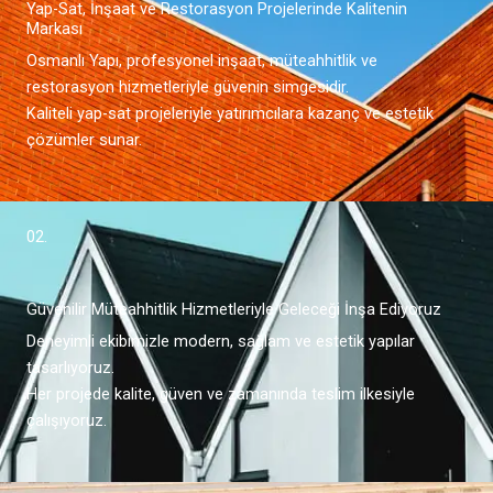
Yap-Sat, İnşaat ve Restorasyon Projelerinde Kalitenin
Markası
Osmanlı Yapı, profesyonel inşaat, müteahhitlik ve
restorasyon hizmetleriyle güvenin simgesidir.
Kaliteli yap-sat projeleriyle yatırımcılara kazanç ve estetik
çözümler sunar.
02.
Güvenilir Müteahhitlik Hizmetleriyle Geleceği İnşa Ediyoruz
Deneyimli ekibimizle modern, sağlam ve estetik yapılar
tasarlıyoruz.
Her projede kalite, güven ve zamanında teslim ilkesiyle
çalışıyoruz.