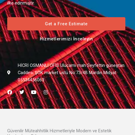
ilke edinmiştir.
Get a Free Estimate
Hizmetlerimizi İnceleyin
HİCRİ OSMANLI OFİS Ulucami mah Seyfettin güneştan
Caddesi ŞOK market üstü No:73/4B Mardin Midyat
05534456063
F
T
Y
I
a
w
o
n
c
i
u
s
e
t
t
t
b
t
u
a
o
e
b
g
o
r
e
r
k
a
m
Güvenilir Müteahhitlik Hizmetleriyle Modern ve Estetik