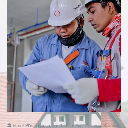
🏛️ Hicri 699’dan Günümüze Osmanlı Yapı: Güven ve Kalitenin