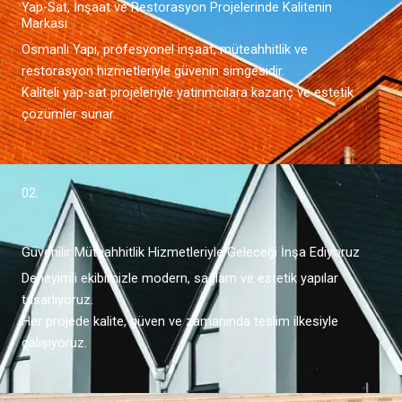
Yap-Sat, İnşaat ve Restorasyon Projelerinde Kalitenin
Markası
Osmanlı Yapı, profesyonel inşaat, müteahhitlik ve
restorasyon hizmetleriyle güvenin simgesidir.
Kaliteli yap-sat projeleriyle yatırımcılara kazanç ve estetik
çözümler sunar.
02.
Güvenilir Müteahhitlik Hizmetleriyle Geleceği İnşa Ediyoruz
Deneyimli ekibimizle modern, sağlam ve estetik yapılar
tasarlıyoruz.
Her projede kalite, güven ve zamanında teslim ilkesiyle
çalışıyoruz.