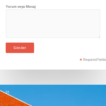
S
o
Yorum veya Mesaj
y
a
d
ı
Gönder
Required Fields
01.