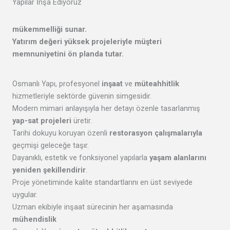
Yapılar İnşa Ediyoruz
mükemmelliği
sunar.
Yatırım değeri yüksek projeleriyle
müşteri
memnuniyetini
ön planda tutar.
Osmanlı Yapı, profesyonel
inşaat
ve
müteahhitlik
hizmetleriyle sektörde güvenin simgesidir.
Modern mimari anlayışıyla her detayı özenle tasarlanmış
yap-sat projeleri
üretir.
Tarihi dokuyu koruyan özenli
restorasyon çalışmalarıyla
geçmişi geleceğe taşır.
Dayanıklı, estetik ve fonksiyonel yapılarla
yaşam alanlarını
yeniden şekillendirir
.
Proje yönetiminde kalite standartlarını en üst seviyede
uygular.
Uzman ekibiyle inşaat sürecinin her aşamasında
mühendislik