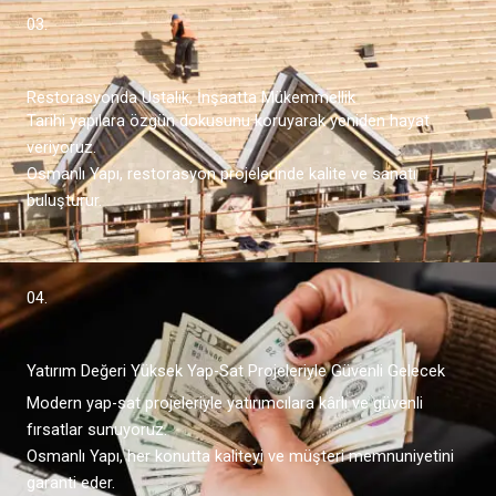
03.
Restorasyonda Ustalık, İnşaatta Mükemmellik
Tarihi yapılara özgün dokusunu koruyarak yeniden hayat
veriyoruz.
Osmanlı Yapı, restorasyon projelerinde kalite ve sanatı
buluşturur.
04.
Yatırım Değeri Yüksek Yap-Sat Projeleriyle Güvenli Gelecek
Modern yap-sat projeleriyle yatırımcılara kârlı ve güvenli
fırsatlar sunuyoruz.
Osmanlı Yapı, her konutta kaliteyi ve müşteri memnuniyetini
garanti eder.