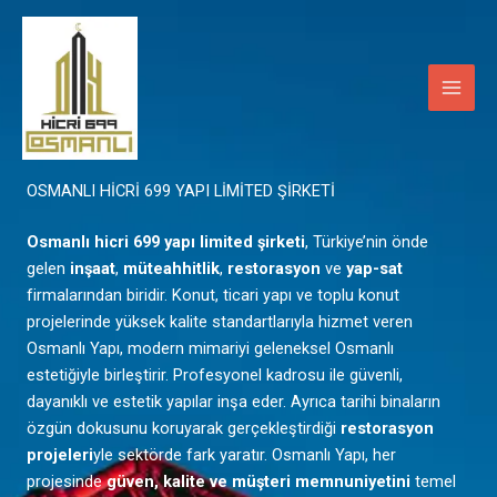
İçeriğe
Main
atla
Men
Mardin
OSMANLI HİCRİ 699 YAPI LİMİTED ŞİRKETİ
Osmanlı hicri 699 yapı limited şirketi
, Türkiye’nin önde
gelen
inşaat
,
müteahhitlik
,
restorasyon
ve
yap-sat
firmalarından biridir. Konut, ticari yapı ve toplu konut
projelerinde yüksek kalite standartlarıyla hizmet veren
Osmanlı Yapı, modern mimariyi geleneksel Osmanlı
estetiğiyle birleştirir. Profesyonel kadrosu ile güvenli,
dayanıklı ve estetik yapılar inşa eder. Ayrıca tarihi binaların
özgün dokusunu koruyarak gerçekleştirdiği
restorasyon
projeleri
yle sektörde fark yaratır. Osmanlı Yapı, her
projesinde
güven, kalite ve müşteri memnuniyetini
temel