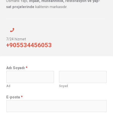
Osmanlı Yapı,
inşaat, müteahhitlik, restorasyon ve yap-
sat projelerinde
kalitenin markasıdır.
7/24 hizmet
+905534456053
Y
Adı Soyadı
*
o
r
u
Ad
Soyad
m
A
E-posta
*
d
ı