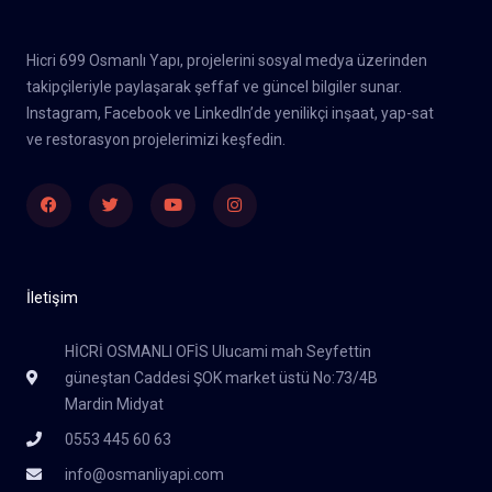
Hicri 699 Osmanlı Yapı, projelerini sosyal medya üzerinden
takipçileriyle paylaşarak şeffaf ve güncel bilgiler sunar.
Instagram, Facebook ve LinkedIn’de yenilikçi inşaat, yap-sat
ve restorasyon projelerimizi keşfedin.
Facebook
Twitter
Youtube
Instagram
İletişim
HİCRİ OSMANLI OFİS Ulucami mah Seyfettin
güneştan Caddesi ŞOK market üstü No:73/4B
Mardin Midyat
0553 445 60 63
info@osmanliyapi.com