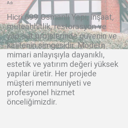
Adı
Hicri 699 Osmanlı Yapı, inşaat,
müteahhitlik, restorasyon ve
yap-sat projelerinde güvenin ve
kalitenin simgesidir. Modern
mimari anlayışıyla dayanıklı,
estetik ve yatırım değeri yüksek
yapılar üretir. Her projede
müşteri memnuniyeti ve
profesyonel hizmet
önceliğimizdir.