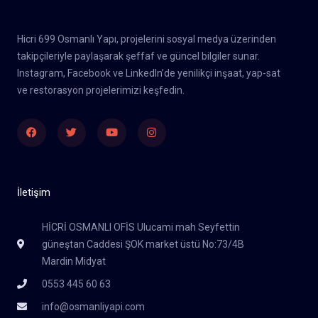
Hicri 699 Osmanlı Yapı, projelerini sosyal medya üzerinden
takipçileriyle paylaşarak şeffaf ve güncel bilgiler sunar.
Instagram, Facebook ve LinkedIn’de yenilikçi inşaat, yap-sat
ve restorasyon projelerimizi keşfedin.
Facebook
Twitter
Youtube
Instagram
İletişim
HİCRİ OSMANLI OFİS Ulucami mah Seyfettin
güneştan Caddesi ŞOK market üstü No:73/4B
Mardin Midyat
0553 445 60 63
info@osmanliyapi.com