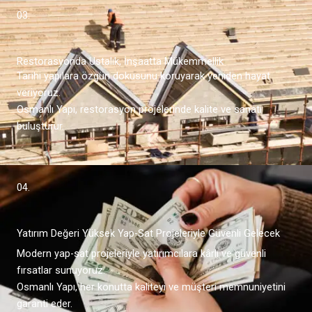
03.
Restorasyonda Ustalık, İnşaatta Mükemmellik
Tarihi yapılara özgün dokusunu koruyarak yeniden hayat
veriyoruz.
Osmanlı Yapı, restorasyon projelerinde kalite ve sanatı
buluşturur.
04.
Yatırım Değeri Yüksek Yap-Sat Projeleriyle Güvenli Gelecek
Modern yap-sat projeleriyle yatırımcılara kârlı ve güvenli
fırsatlar sunuyoruz.
Osmanlı Yapı, her konutta kaliteyi ve müşteri memnuniyetini
garanti eder.