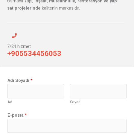
Osmanlı Yapı,
inşaat, müteahhitlik, restorasyon ve yap-
sat projelerinde
kalitenin markasıdır.
7/24 hizmet
+905534456053
Adı Soyadı
*
Ad
Soyad
E-posta
*