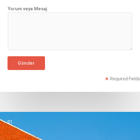
A
Yorum veya Mesaj
d
ı
*
*
Gönder
Required Fields
01.