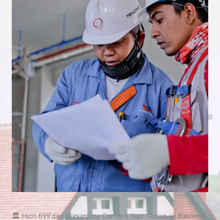
🏛️ Hicri 699’dan Günümüze Osmanlı Yapı: Güven ve Kalitenin