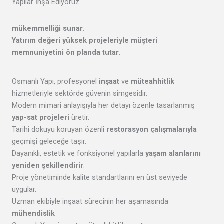
Yapılar İnşa Ediyoruz
mükemmelliği
sunar.
Yatırım değeri yüksek projeleriyle
müşteri
memnuniyetini
ön planda tutar.
Osmanlı Yapı, profesyonel
inşaat
ve
müteahhitlik
hizmetleriyle sektörde güvenin simgesidir.
Modern mimari anlayışıyla her detayı özenle tasarlanmış
yap-sat projeleri
üretir.
Tarihi dokuyu koruyan özenli
restorasyon çalışmalarıyla
geçmişi geleceğe taşır.
Dayanıklı, estetik ve fonksiyonel yapılarla
yaşam alanlarını
yeniden şekillendirir
.
Proje yönetiminde kalite standartlarını en üst seviyede
uygular.
Uzman ekibiyle inşaat sürecinin her aşamasında
mühendislik