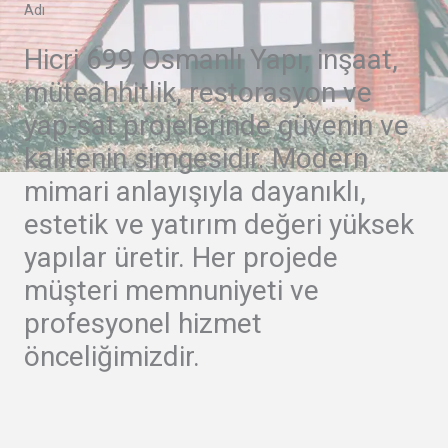
Adı
Hicri 699 Osmanlı Yapı, inşaat,
müteahhitlik, restorasyon ve
yap-sat projelerinde güvenin ve
kalitenin simgesidir. Modern
mimari anlayışıyla dayanıklı,
estetik ve yatırım değeri yüksek
yapılar üretir. Her projede
müşteri memnuniyeti ve
profesyonel hizmet
önceliğimizdir.