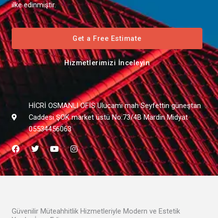
ilke edinmiştir.
Get a Free Estimate
Hizmetlerimizi İnceleyin
HİCRİ OSMANLI OFİS Ulucami mah Seyfettin güneştan
Caddesi ŞOK market üstü No:73/4B Mardin Midyat
05534456063
F
T
Y
I
a
w
o
n
c
i
u
s
e
t
t
t
b
t
u
a
o
e
b
g
o
r
e
r
k
a
m
Güvenilir Müteahhitlik Hizmetleriyle Modern ve Estetik