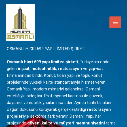
İçeriğe
Main
atla
Men
Mardin
OSMANLI HİCRİ 699 YAPI LİMİTED ŞİRKETİ
Osmanlı hicri 699 yapı limited şirketi
, Türkiye’nin önde
gelen
inşaat
,
müteahhitlik
,
restorasyon
ve
yap-sat
firmalarından biridir. Konut, ticari yapı ve toplu konut
projelerinde yüksek kalite standartlarıyla hizmet veren
Osmanlı Yapı, modern mimariyi geleneksel Osmanlı
estetiğiyle birleştirir. Profesyonel kadrosu ile güvenli,
dayanıklı ve estetik yapılar inşa eder. Ayrıca tarihi binaların
özgün dokusunu koruyarak gerçekleştirdiği
restorasyon
projeleri
yle sektörde fark yaratır. Osmanlı Yapı, her
projesinde
güven, kalite ve müşteri memnuniyetini
temel