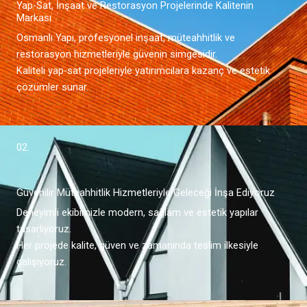
Yap-Sat, İnşaat ve Restorasyon Projelerinde Kalitenin
Markası
Osmanlı Yapı, profesyonel inşaat, müteahhitlik ve
restorasyon hizmetleriyle güvenin simgesidir.
Kaliteli yap-sat projeleriyle yatırımcılara kazanç ve estetik
çözümler sunar.
02.
Güvenilir Müteahhitlik Hizmetleriyle Geleceği İnşa Ediyoruz
Deneyimli ekibimizle modern, sağlam ve estetik yapılar
tasarlıyoruz.
Her projede kalite, güven ve zamanında teslim ilkesiyle
çalışıyoruz.